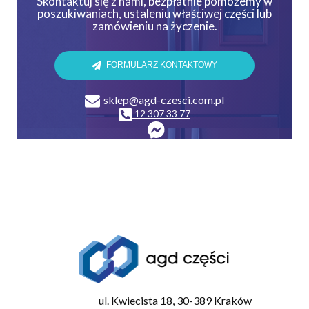
Skontaktuj się z nami, bezpłatnie pomożemy w
poszukiwaniach, ustaleniu właściwej części lub
zamówieniu na życzenie.
FORMULARZ KONTAKTOWY
sklep@agd-czesci.com.pl
12 307 33 77
ul. Kwiecista 18, 30-389 Kraków