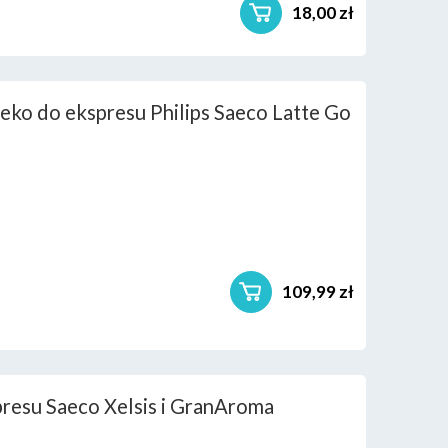
18,00 zł
leko do ekspresu Philips Saeco Latte Go
109,99 zł
resu Saeco Xelsis i GranAroma