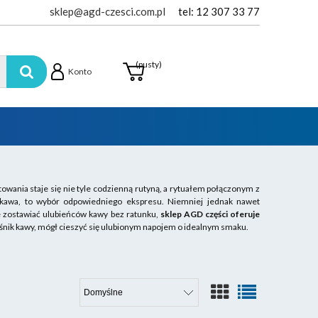
sklep@agd-czesci.com.pl
tel: 12 307 33 77
(pusty)
Konto
towania staje się nie tyle codzienną rutyną, a rytuałem połączonym z
t kawa, to wybór odpowiedniego ekspresu. Niemniej jednak nawet
ie zostawiać ulubieńców kawy bez ratunku,
sklep AGD części oferuje
łośnik kawy, mógł cieszyć się ulubionym napojem o idealnym smaku.