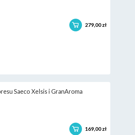
279,00 zł
resu Saeco Xelsis i GranAroma
169,00 zł