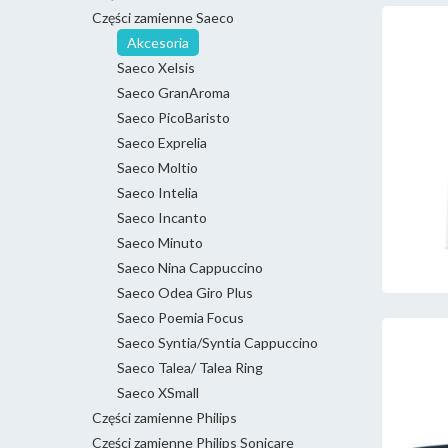
Części zamienne Saeco
Akcesoria
Saeco Xelsis
Saeco GranAroma
Saeco PicoBaristo
Saeco Exprelia
Saeco Moltio
Saeco Intelia
Saeco Incanto
Saeco Minuto
Saeco Nina Cappuccino
Saeco Odea Giro Plus
Saeco Poemia Focus
Saeco Syntia/Syntia Cappuccino
Saeco Talea/ Talea Ring
Saeco XSmall
Części zamienne Philips
Części zamienne Philips Sonicare