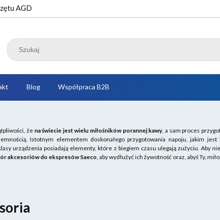
przętu AGD
akt
Blog
Współpraca B2B
tpliwości, że
na świecie jest wielu miłośników porannej kawy
, a sam proces przygo
yjemnością. Istotnym elementem doskonałego przygotowania napoju, jakim jes
klasy urządzenia posiadają elementy, które z biegiem czasu ulegają zużyciu. Aby n
bór akcesoriów do ekspresów Saeco
, aby wydłużyć ich żywotność oraz, abyś Ty, mi
soria