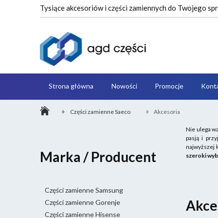
Tysiące akcesoriów i części zamiennych do Twojego s
Strona główna
Nowości
Promocje
Kont
»
»
Części zamienne Saeco
Akcesoria
Nie ulega wą
pasją i prz
najwyższej 
Marka / Producent
szeroki wy
Części zamienne Samsung
Akce
Części zamienne Gorenje
Części zamienne Hisense