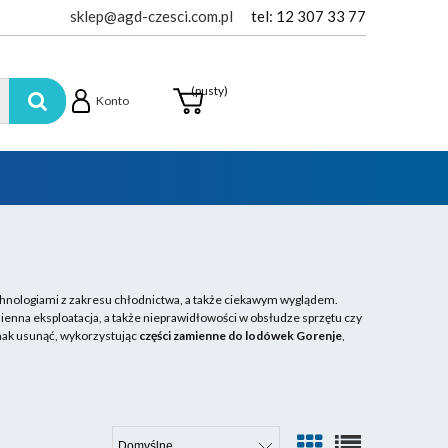
sklep@agd-czesci.com.pl
tel: 12 307 33 77
(pusty)
Konto
hnologiami z zakresu chłodnictwa, a także ciekawym wyglądem.
nna eksploatacja, a także nieprawidłowości w obsłudze sprzętu czy
nak usunąć, wykorzystując
części zamienne do lodówek Gorenje
,