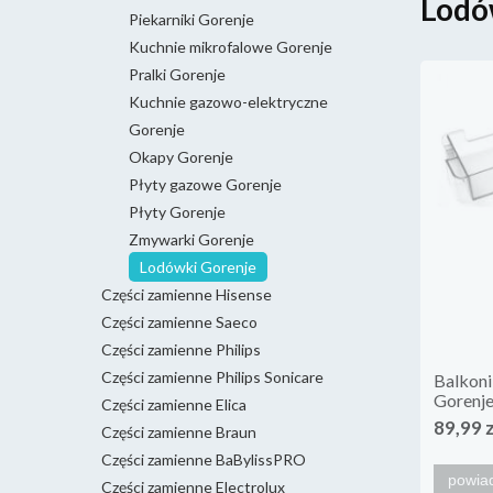
Lodó
Piekarniki Gorenje
Kuchnie mikrofalowe Gorenje
Pralki Gorenje
Kuchnie gazowo-elektryczne
Gorenje
Okapy Gorenje
Płyty gazowe Gorenje
Płyty Gorenje
Zmywarki Gorenje
Lodówki Gorenje
Części zamienne Hisense
Części zamienne Saeco
Części zamienne Philips
Części zamienne Philips Sonicare
Balkoni
Gorenj
Części zamienne Elica
89,99 
Części zamienne Braun
Części zamienne BaBylissPRO
powia
Części zamienne Electrolux