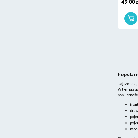
49,00 
Popularn
Najczęstszą
W tym przypa
popularności
front
drzw
poje
pojem
moco