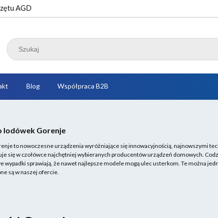
przętu AGD
akt
Blog
Współpraca B2B
o lodówek Gorenje
enje to nowoczesne urządzenia wyróżniające się innowacyjnością, najnowszymi tec
uje się w czołówce najchętniej wybieranych producentów urządzeń domowych. Codzie
we wypadki sprawiają, że nawet najlepsze modele mogą ulec usterkom. Te można jed
ne są w naszej ofercie.