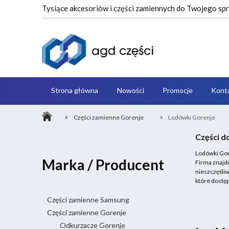
Tysiące akcesoriów i części zamiennych do Twojego s
Strona główna
Nowości
Promocje
Kont
»
»
Części zamienne Gorenje
Lodówki Gorenje
Części d
Lodówki Gor
Marka / Producent
Firma znajd
nieszczęśli
które dostęp
Części zamienne Samsung
Części zamienne Gorenje
Odkurzacze Gorenje