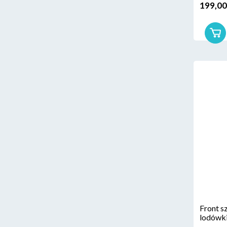
199,00
Front s
lodówki