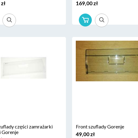
 zł
169,00 zł
zuflady części zamrażarki
Front szuflady Gorenje
 Gorenje
49,00 zł