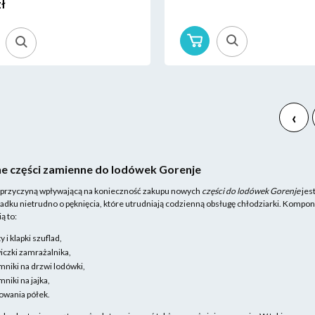
zł
‹
e części zamienne do lodówek Gorenje
 przyczyną wpływającą na konieczność zakupu nowych
części do lodówek Gorenje
jes
dku nietrudno o pęknięcia, które utrudniają codzienną obsługę chłodziarki. Kompon
ą to:
y i klapki szuflad,
iczki zamrażalnika,
mniki na drzwi lodówki,
niki na jajka,
wania półek.