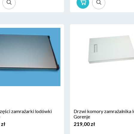
zęści zamrażarki lodówki
Drzwi komory zamrażalnika 
e
Gorenje
 zł
219,00 zł