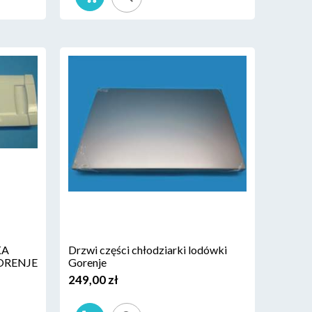
KA
Drzwi części chłodziarki lodówki
ORENJE
Gorenje
249,00 zł