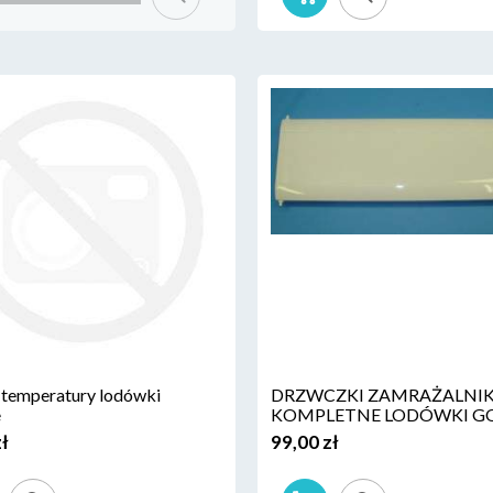
 temperatury lodówki
DRZWCZKI ZAMRAŻALNI
e
KOMPLETNE LODÓWKI G
zł
99,00 zł