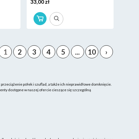
33,00 zł
1
2
3
4
5
...
10
›
t przeciążenie półek i szuflad, a także ich nieprawidłowe domknięcie.
enty dostępne w naszej ofercie cieszące się szczególną