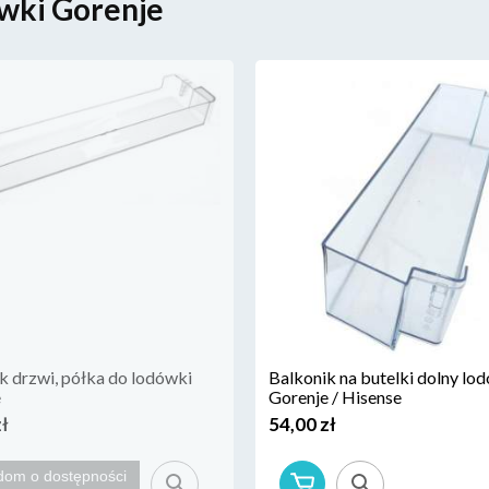
wki Gorenje
k drzwi, półka do lodówki
Balkonik na butelki dolny lo
e
Gorenje / Hisense
zł
54,00 zł
dom o dostępności